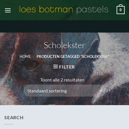
Ga
0
naar
inhoud
Scholekster
HOME
/
PRODUCTEN GETAGGED “SCHOLEKSTER”
FILTER
Toont alle 2 resultaten
SEARCH