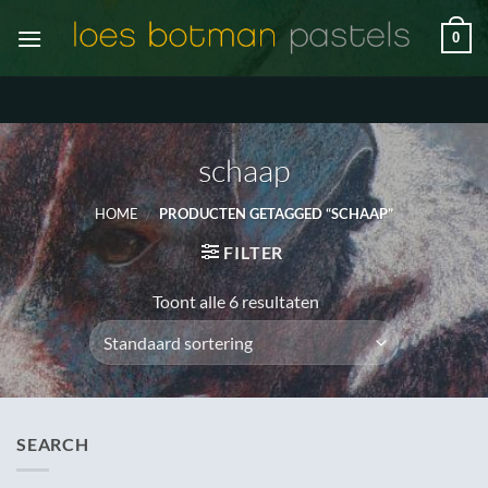
Ga
0
naar
inhoud
schaap
HOME
/
PRODUCTEN GETAGGED “SCHAAP”
FILTER
Toont alle 6 resultaten
SEARCH