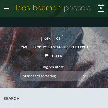
Ga
0
naar
inhoud
pastlkrijt
HOME
/
PRODUCTEN GETAGGED “PASTLKRIJT”
FILTER
Enig resultaat
SEARCH