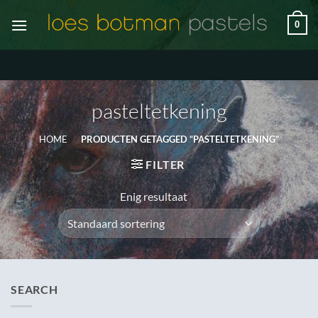
Ga
0
naar
inhoud
pasteltetkening
HOME
/
PRODUCTEN GETAGGED “PASTELTETKENING”
FILTER
Enig resultaat
SEARCH