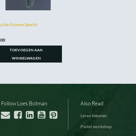
ructie Groene Specht
,00
TOEVOEGEN AAN
WINKELWAGEN
Follow Loes Botman
Also Read
Leren tekenen
Pastel workshop