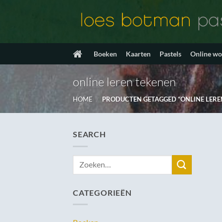
Ga
naar
inhoud
Boeken
Kaarten
Pastels
Online w
online leren tekenen
HOME
/
PRODUCTEN GETAGGED “ONLINE LERE
SEARCH
Zoeken
naar:
CATEGORIEËN