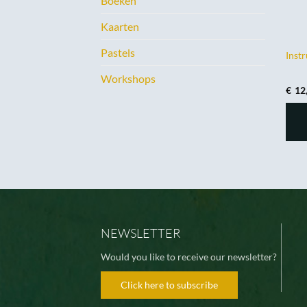
Boeken
Kaarten
Pastels
Inst
Workshops
€
12
NEWSLETTER
Would you like to receive our newsletter?
Click here to subscribe