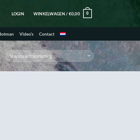
0
LOGIN
WINKELWAGEN /
€
0,00
 Botman
Video’s
Contact