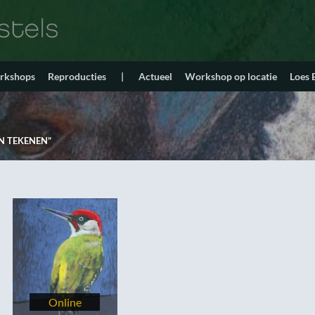
orkshops
Reproducties
|
Actueel
Workshop op locatie
Loes
N TEKENEN”