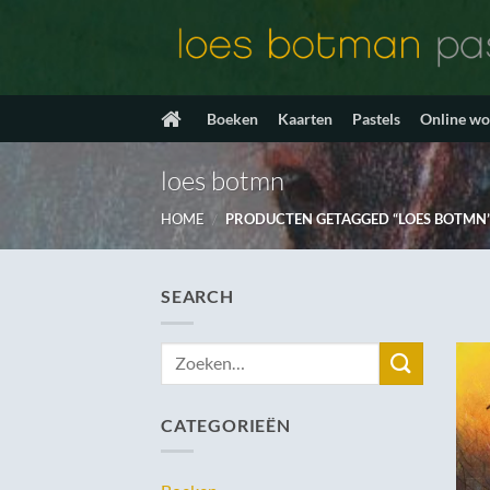
Ga
naar
inhoud
Boeken
Kaarten
Pastels
Online w
loes botmn
HOME
/
PRODUCTEN GETAGGED “LOES BOTMN
SEARCH
Zoeken
naar:
CATEGORIEËN