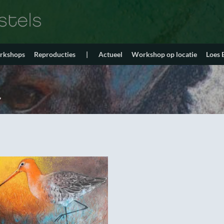
orkshops
Reproducties
|
Actueel
Workshop op locatie
Loes
”