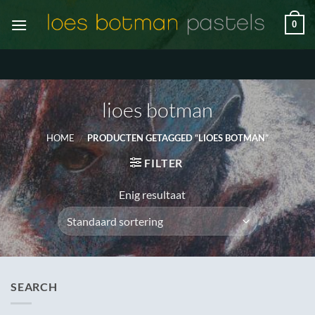
Ga
0
naar
inhoud
lioes botman
HOME
/
PRODUCTEN GETAGGED “LIOES BOTMAN”
FILTER
Enig resultaat
SEARCH