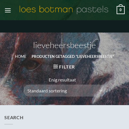
Ga
0
naar
inhoud
lieveheersbeestje
HOME
/
PRODUCTEN GETAGGED “LIEVEHEERSBEESTJE”
FILTER
Enig resultaat
SEARCH