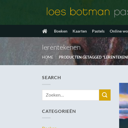
Ga
naar
inhoud
Boeken
Kaarten
Pastels
Online w
lerentekenen
HOME
/
PRODUCTEN GETAGGED “LERENTEKEN
SEARCH
Zoeken
naar:
CATEGORIEËN