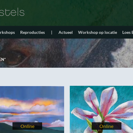
orkshops
Reproducties
|
Actueel
Workshop op locatie
Loes
EN”