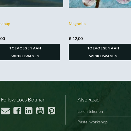
schap
Magnolia
,00
€
12,00
TOEVOEGEN AAN
TOEVOEGEN AAN
WINKELWAGEN
WINKELWAGEN
Follow Loes Botman
Also Read
Leren tekenen
Pastel workshop