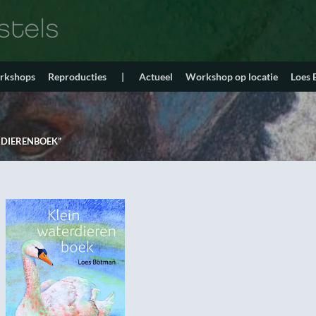
orkshops
Reproducties
|
Actueel
Workshop op locatie
Loes
DIERENBOEK”