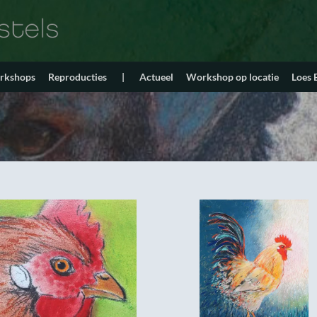
orkshops
Reproducties
|
Actueel
Workshop op locatie
Loes