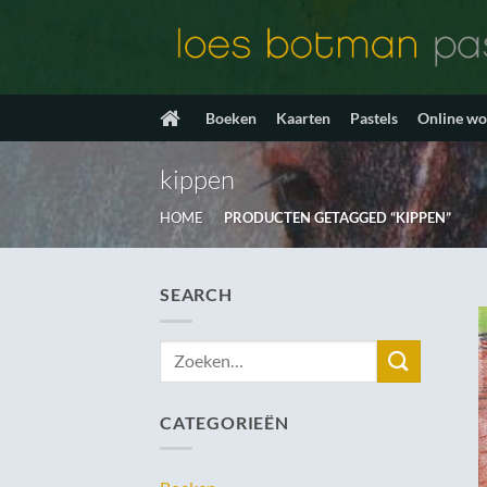
Ga
naar
inhoud
Boeken
Kaarten
Pastels
Online w
kippen
HOME
/
PRODUCTEN GETAGGED “KIPPEN”
SEARCH
Zoeken
naar:
CATEGORIEËN