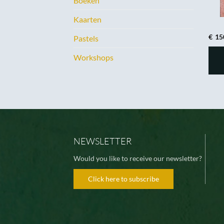
Boeken
Kaarten
€
15
Pastels
Workshops
NEWSLETTER
Would you like to receive our newsletter?
Click here to subscribe