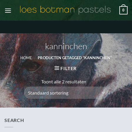
Ga
0
naar
inhoud
kanninchen
HOME
/
PRODUCTEN GETAGGED “KANNINCHEN”
FILTER
Toont alle 2 resultaten
SEARCH