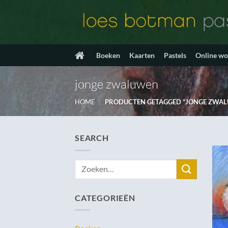
Ga
naar
inhoud
Boeken
Kaarten
Pastels
Online w
jonge zwaluwen
HOME
/
PRODUCTEN GETAGGED “JONGE ZWA
SEARCH
Zoeken
naar:
CATEGORIEËN