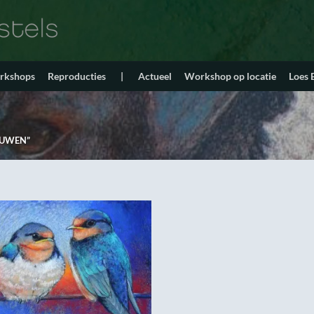
orkshops
Reproducties
|
Actueel
Workshop op locatie
Loes
LUWEN”