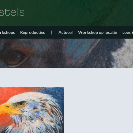
orkshops
Reproducties
|
Actueel
Workshop op locatie
Loes