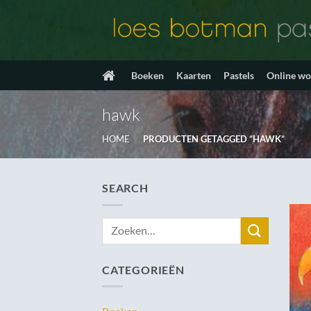
Ga
naar
inhoud
Boeken
Kaarten
Pastels
Online w
hawk
HOME
/
PRODUCTEN GETAGGED “HAWK”
SEARCH
Zoeken
naar:
CATEGORIEËN