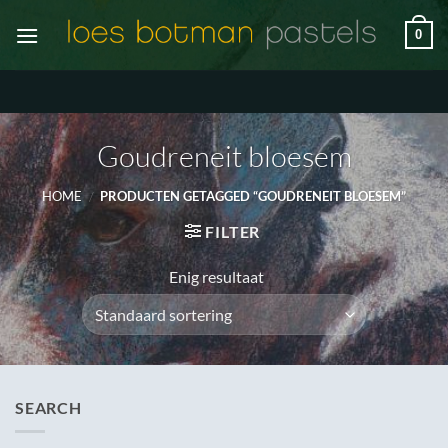
Ga
0
naar
inhoud
Goudreneit bloesem
HOME
/
PRODUCTEN GETAGGED “GOUDRENEIT BLOESEM”
FILTER
Enig resultaat
SEARCH