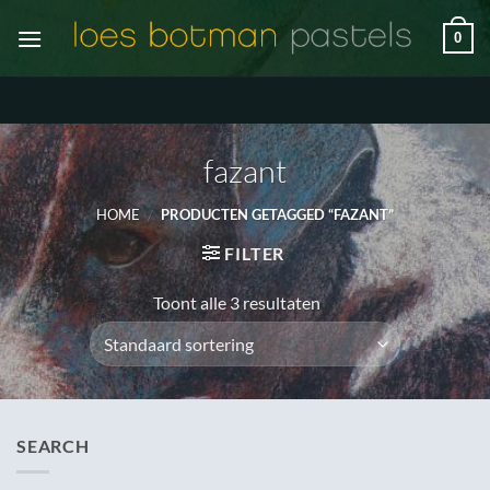
Ga
0
naar
inhoud
fazant
HOME
/
PRODUCTEN GETAGGED “FAZANT”
FILTER
Toont alle 3 resultaten
SEARCH