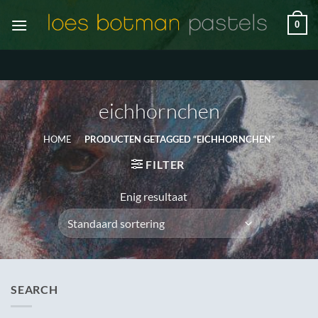
Ga
0
naar
inhoud
eichhornchen
HOME
/
PRODUCTEN GETAGGED “EICHHORNCHEN”
FILTER
Enig resultaat
SEARCH