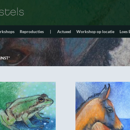
orkshops
Reproducties
|
Actueel
Workshop op locatie
Loes
UNST”