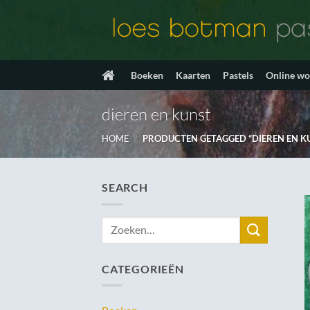
Ga
naar
inhoud
Boeken
Kaarten
Pastels
Online w
dieren en kunst
HOME
/
PRODUCTEN GETAGGED “DIEREN EN K
SEARCH
Zoeken
naar:
CATEGORIEËN