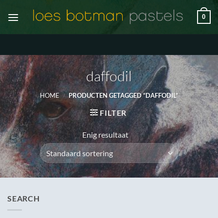
Ga
0
naar
inhoud
daffodil
HOME
/
PRODUCTEN GETAGGED “DAFFODIL”
FILTER
Enig resultaat
SEARCH