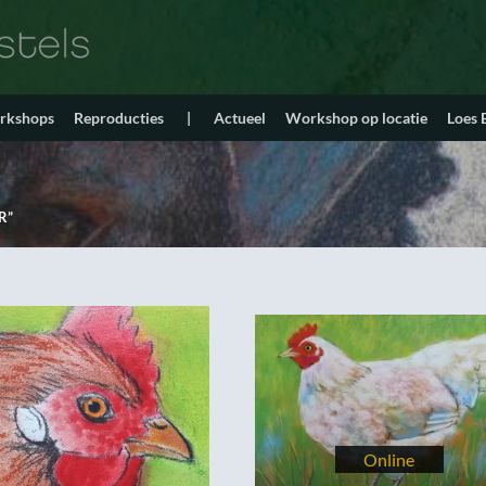
orkshops
Reproducties
|
Actueel
Workshop op locatie
Loes
R”