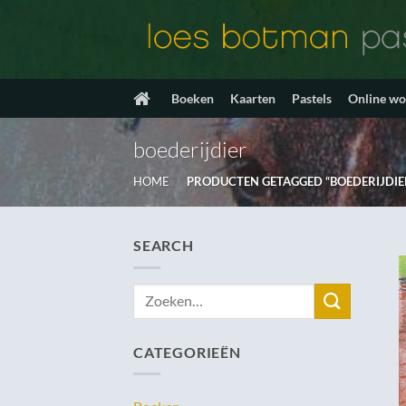
Ga
naar
inhoud
Boeken
Kaarten
Pastels
Online w
boederijdier
HOME
/
PRODUCTEN GETAGGED “BOEDERIJDIE
SEARCH
Zoeken
naar:
CATEGORIEËN