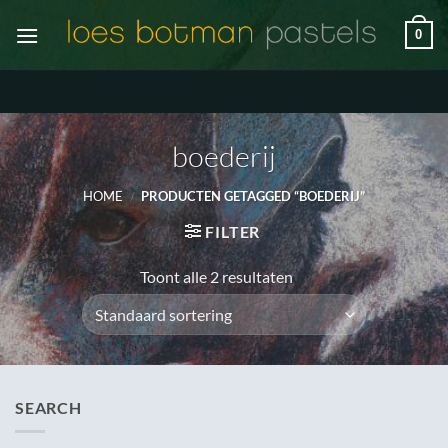
Ga
0
naar
inhoud
boederij
HOME
/
PRODUCTEN GETAGGED “BOEDERIJ”
FILTER
Toont alle 2 resultaten
SEARCH