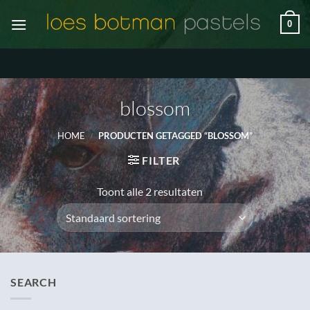
Ga
0
naar
inhoud
blossom
HOME
/
PRODUCTEN GETAGGED “BLOSSOM”
FILTER
Toont alle 2 resultaten
SEARCH