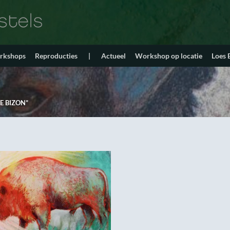
orkshops
Reproducties
|
Actueel
Workshop op locatie
Loes
 BIZON”