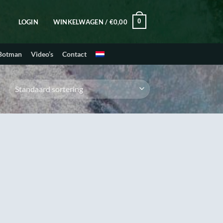
0
LOGIN
WINKELWAGEN /
€
0,00
 Botman
Video’s
Contact