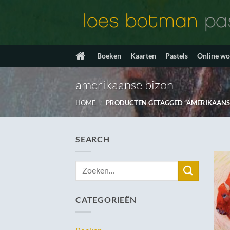
Ga
naar
inhoud
Boeken
Kaarten
Pastels
Online w
amerikaanse bizon
HOME
/
PRODUCTEN GETAGGED “AMERIKAANSE
SEARCH
Zoeken
naar:
CATEGORIEËN