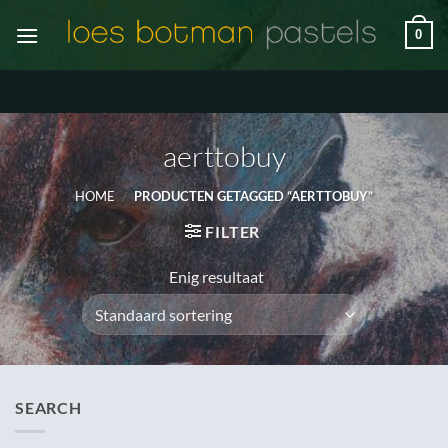
Ga
0
naar
inhoud
aerttobuy
HOME
/
PRODUCTEN GETAGGED “AERTTOBUY”
FILTER
Enig resultaat
SEARCH