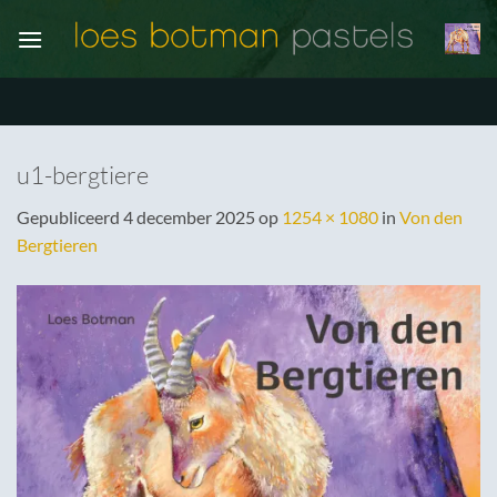
Ga
naar
inhoud
u1-bergtiere
Gepubliceerd
4 december 2025
op
1254 × 1080
in
Von den
Bergtieren