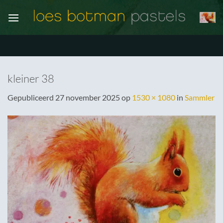
Ga
naar
inhoud
kleiner 38
Gepubliceerd
27 november 2025
op
1530 × 1080
in
Sammler