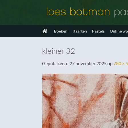
Ga
naar
inhoud
Boeken
Kaarten
Pastels
Online w
kleiner 32
Gepubliceerd
27 november 2025
op
780 × 