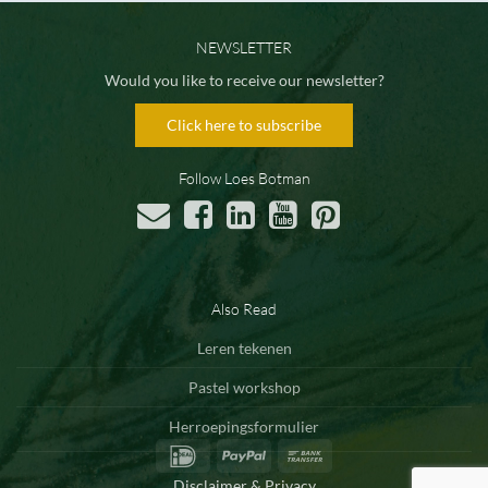
NEWSLETTER
Would you like to receive our newsletter?
Click here to subscribe
Follow Loes Botman
Also Read
Leren tekenen
Pastel workshop
Herroepingsformulier
IDeal
PayPal
Bank
Transfer
Disclaimer & Privacy