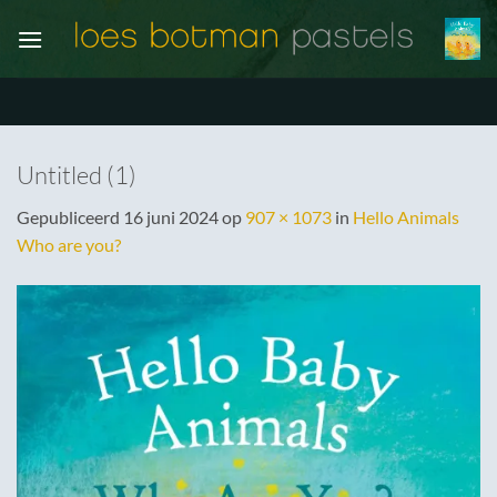
Ga
naar
inhoud
Untitled (1)
Gepubliceerd
16 juni 2024
op
907 × 1073
in
Hello Animals
Who are you?