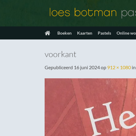
Ga
naar
inhoud
Boeken
Kaarten
Pastels
Online w
voorkant
Gepubliceerd
16 juni 2024
op
912 × 1080
i