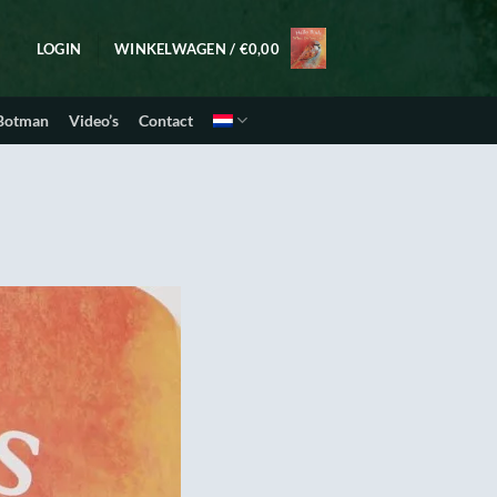
LOGIN
WINKELWAGEN /
€
0,00
 Botman
Video’s
Contact