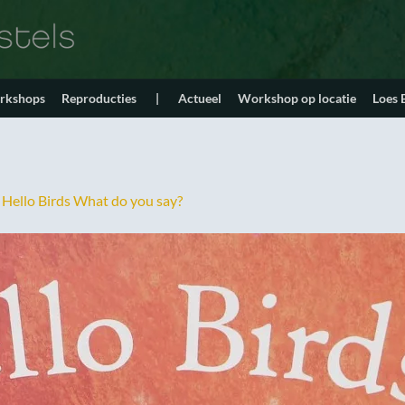
orkshops
Reproducties
|
Actueel
Workshop op locatie
Loes
n
Hello Birds What do you say?