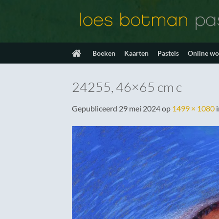
Ga
naar
inhoud
Boeken
Kaarten
Pastels
Online w
24255, 46×65 cm c
Gepubliceerd
29 mei 2024
op
1499 × 1080