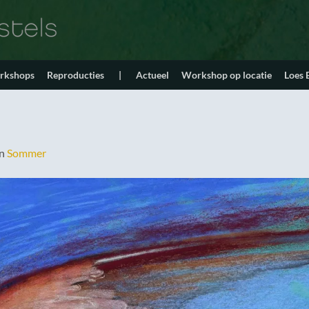
orkshops
Reproducties
|
Actueel
Workshop op locatie
Loes
in
Sommer