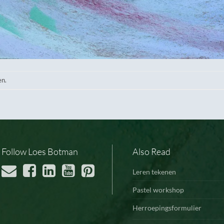
en.
Follow Loes Botman
Also Read
Leren tekenen
Pastel workshop
Herroepingsformulier