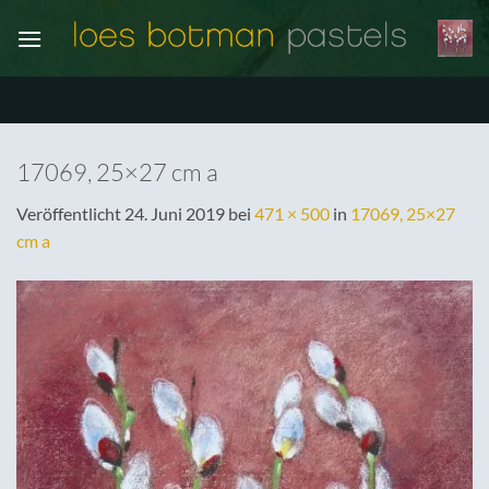
Zum
Inhalt
springen
17069, 25×27 cm a
Veröffentlicht
24. Juni 2019
bei
471 × 500
in
17069, 25×27
cm a