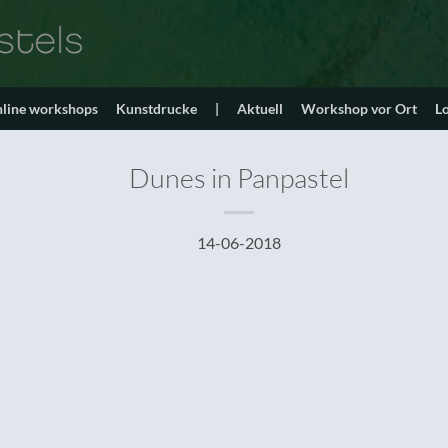
line workshops
Kunstdrucke
|
Aktuell
Workshop vor Ort
L
Dunes in Panpastel
14-06-2018