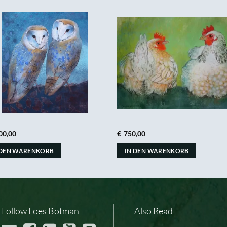
00,00
€
750,00
 DEN WARENKORB
IN DEN WARENKORB
Follow Loes Botman
Also Read