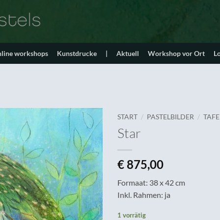
line workshops
Kunstdrucke
|
Aktuell
Workshop vor Ort
L
/
/
START
PASTELBILDER
TAFE
Star
€
875,00
Formaat: 38 x 42 cm
Inkl. Rahmen: ja
1 vorrätig