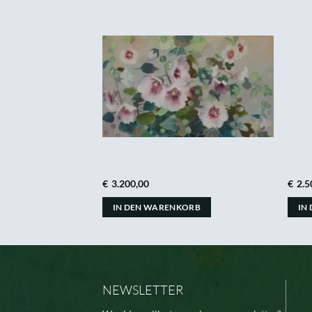
€
3.200,00
€
2.5
ORB
IN DEN WARENKORB
IN
NEWSLETTER