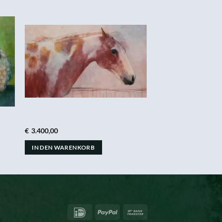
€
3.400,00
IN DEN WARENKORB
IDeal
PayPal
Bank