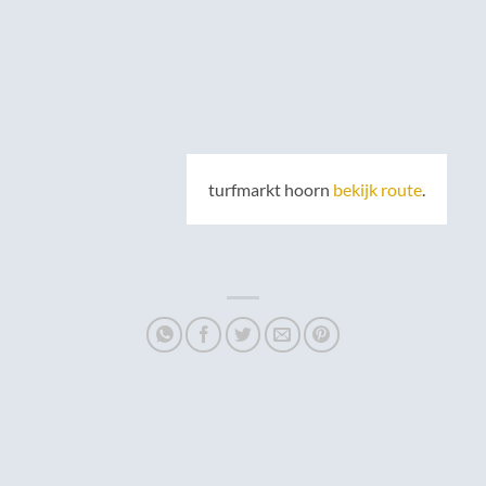
turfmarkt hoorn
bekijk route
.