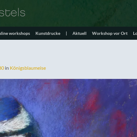
line workshops
Kunstdrucke
|
Aktuell
Workshop vor Ort
L
80
in
Königsblaumeise