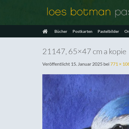
Zum
Inhalt
springen
Bücher
Postkarten
Pastelbilder
On
21147, 65×47 cm a kopie
Veröffentlicht
15. Januar 2025
bei
771 × 10