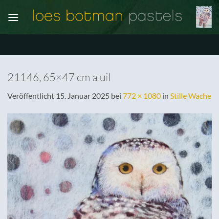
Zum
Inhalt
springen
21146, 65×47 cm a uil
Veröffentlicht
15. Januar 2025
bei
772 × 1080
in
Stille Wache