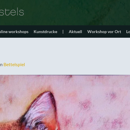
line workshops
Kunstdrucke
|
Aktuell
Workshop vor Ort
L
in
Bettelspiel