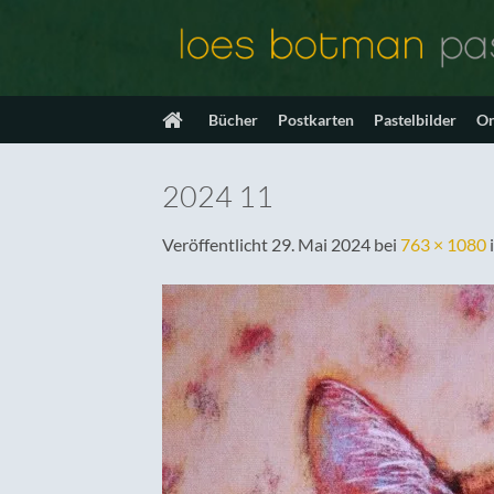
Zum
Inhalt
springen
Bücher
Postkarten
Pastelbilder
On
2024 11
Veröffentlicht
29. Mai 2024
bei
763 × 1080