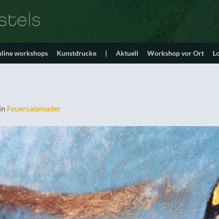
line workshops
Kunstdrucke
|
Aktuell
Workshop vor Ort
L
in
Feuersalamader