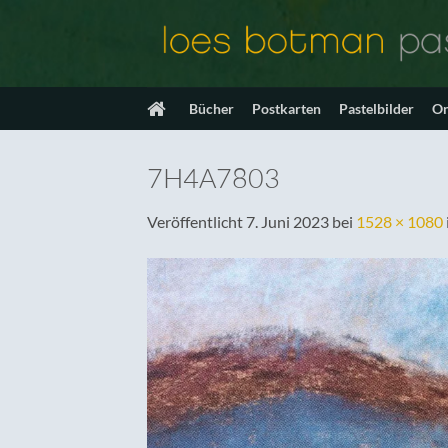
Zum
Inhalt
springen
Bücher
Postkarten
Pastelbilder
On
7H4A7803
Veröffentlicht
7. Juni 2023
bei
1528 × 1080