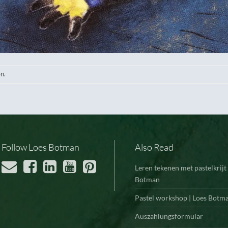
n.
Follow Loes Botman
Also Read
Leren tekenen met pastelkrijt 
Botman
Pastel workshop | Loes Botm
Auszahlungsformular