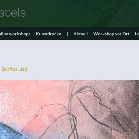
line workshops
Kunstdrucke
|
Aktuell
Workshop vor Ort
L
n
Sanftes Lied