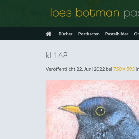
Zum
Inhalt
springen
Bücher
Postkarten
Pastelbilder
On
kl 168
Veröffentlicht
22. Juni 2022
bei
750 × 593
i