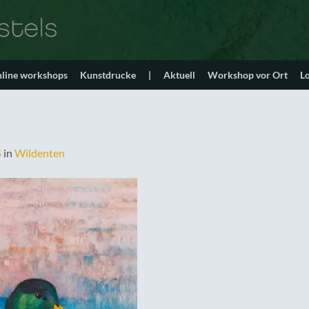
line workshops
Kunstdrucke
|
Aktuell
Workshop vor Ort
L
5
in
Wildenten