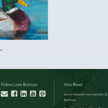
n.
Follow Loes Botman
Also Read
Leren tekenen met pastelkrijt 
Botman