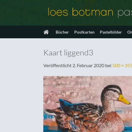
Zum
Inhalt
springen
Bücher
Postkarten
Pastelbilder
On
Kaart liggend3
Veröffentlicht
2. Februar 2020
bei
500 × 35