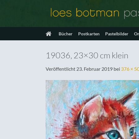
Zum
Inhalt
springen
Bücher
Postkarten
Pastelbilder
On
19036, 23×30 cm klein
Veröffentlicht
23. Februar 2019
bei
376 × 5