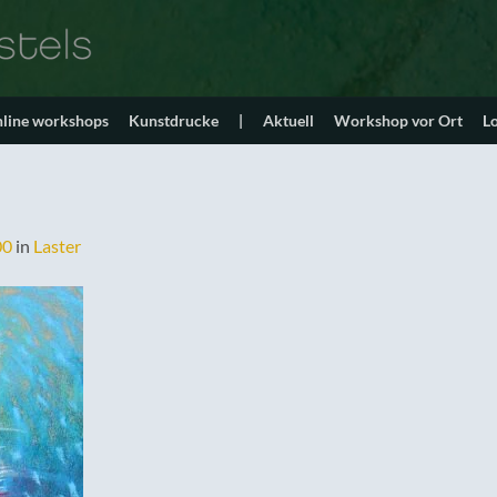
line workshops
Kunstdrucke
|
Aktuell
Workshop vor Ort
L
00
in
Laster