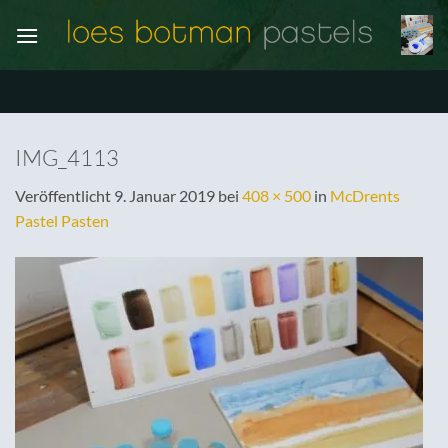
Zum
Inhalt
springen
IMG_4113
Veröffentlicht
9. Januar 2019
bei
408 × 500
in
McDrents
Pastel Pasten