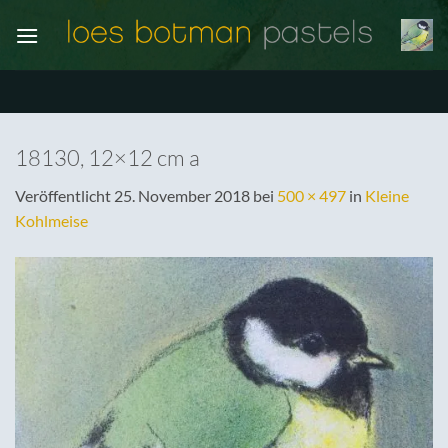
Zum
Inhalt
springen
18130, 12×12 cm a
Veröffentlicht
25. November 2018
bei
500 × 497
in
Kleine
Kohlmeise