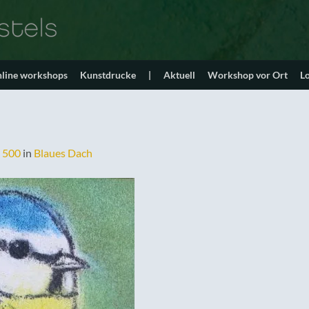
line workshops
Kunstdrucke
|
Aktuell
Workshop vor Ort
L
 500
in
Blaues Dach