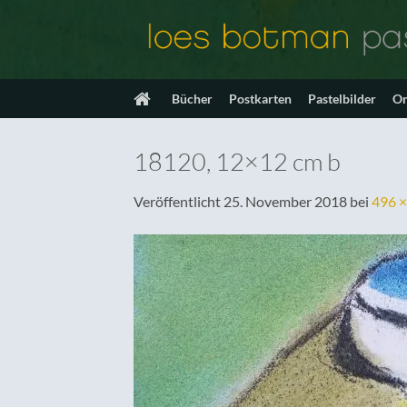
Zum
Inhalt
springen
Bücher
Postkarten
Pastelbilder
On
18120, 12×12 cm b
Veröffentlicht
25. November 2018
bei
496 ×