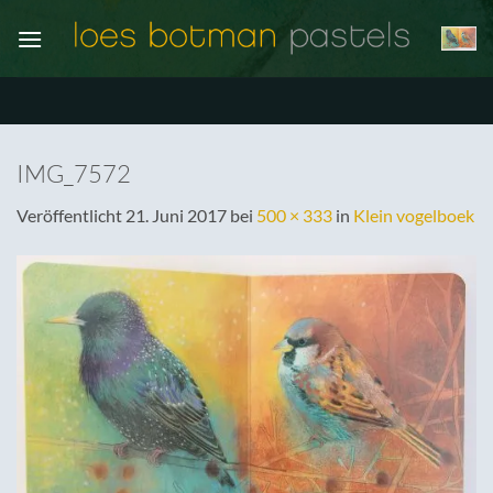
Zum
Inhalt
springen
IMG_7572
Veröffentlicht
21. Juni 2017
bei
500 × 333
in
Klein vogelboek